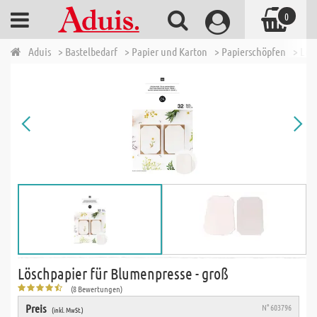
0
Aduis
> Bastelbedarf
> Papier und Karton
> Papierschöpfen
> Lös
Löschpapier für Blumenpresse - groß
(8 Bewertungen)
Preis
N° 603796
(inkl. MwSt.)