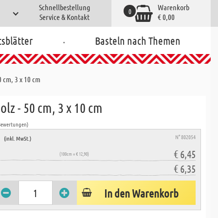
Schnellbestellung
Warenkorb
0
Service & Kontakt
€ 0,00
.
tsblätter
Basteln nach Themen
0 cm, 3 x 10 cm
lz - 50 cm, 3 x 10 cm
Bewertungen)
e
N° 802054
(inkl. MwSt.)
€ 6,45
(100cm = € 12,90)
€ 6,35
In den Warenkorb