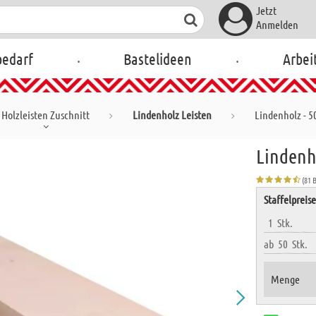
Jetzt
Anmelden
.
.
bedarf
Bastelideen
Arbei
Holzleisten Zuschnitt
Lindenholz Leisten
Lindenholz - 5
Lindenho
(81 
Staffelpreis
1
Stk.
ab
50
Stk.
Menge