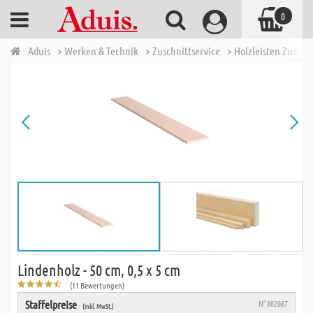
0
Aduis
> Werken & Technik
> Zuschnittservice
> Holzleisten Zuschn
Lindenholz - 50 cm, 0,5 x 5 cm
(11 Bewertungen)
Staffelpreise
N° 802087
(inkl. MwSt.)