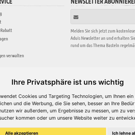
VICE
NEWSLETTER ABONNIERE
g
t
 Rabatt
Melden Sie sich jetzt zum kostenlos
Aduis Newsletter an und erhalten S
ragen
rund um das Thema Basteln regelmäß
gen verwalten
KREATIV ZONE
Ihre Privatsphäre ist uns wichtig
Aktuelles Video
wendet Cookies und Targeting Technologien, um Ihnen ein 
Alle Videos
ichen und die Werbung, die Sie sehen, besser an Ihre Bedü
Bastelideen
nutzen wir außerdem, um Ergebnisse zu messen, um zu ver
sucher kommen oder um unsere Website weiter zu entwicke
Arbeitsblätter
ärung
Alle akzeptieren
Ich lehne a