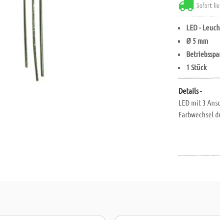
Sofort li
LED - Leuch
Ø 5 mm
Betriebsspa
1 Stück
Details -
LED mit 3 Ansc
Farbwechsel d