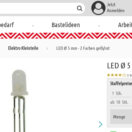
Jetzt
Anmelden
.
.
bedarf
Bastelideen
Arbei
Elektro Kleinteile
LED Ø 5 mm - 2 Farben gelb/rot
LED Ø 5
(1 
Staffelpreis
1
Stk.
ab
10
Stk.
Menge