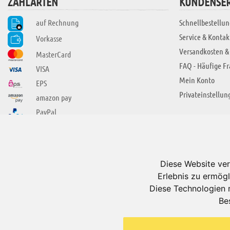
ZAHLARTEN
KUNDENSER
auf Rechnung
Schnellbestellun
Service & Kontak
Vorkasse
Versandkosten &
MasterCard
FAQ - Häufige F
VISA
Mein Konto
EPS
Privateinstellun
amazon pay
PayPal
SIE FINDEN UNS AUCH BEI
ÜBER ADUIS
Wir über uns
Diese Website ver
Jobs
Erlebnis zu ermögl
Impressum
Diese Technologien 
Be
AGB
Datenschutzerkl