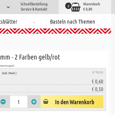
Schnellbestellung
Warenkorb
0
Service & Kontakt
€ 0,00
.
tsblätter
Basteln nach Themen
 mm - 2 Farben gelb/rot
Bewertungen)
e
N° 703703
(inkl. MwSt.)
€ 0,60
€ 0,50
In den Warenkorb