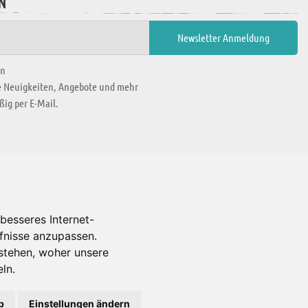
N
en
ie Neuigkeiten, Angebote und mehr
ig per E-Mail.
WIR BEFINDEN UNS IN
besseres Internet-
rfnisse anzupassen.
Es gibt uns auch in
stehen, woher unsere
ln.
b
Einstellungen ändern