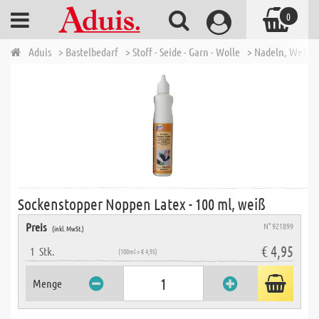
0
Aduis
> Bastelbedarf
> Stoff - Seide - Garn - Wolle
> Nadeln, Webra
Sockenstopper Noppen Latex - 100 ml, weiß
Preis
N° 921899
(inkl. MwSt.)
€ 4,95
1
Stk.
(100ml = € 4,95)
Menge