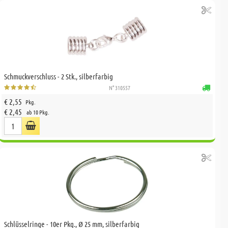
Schmuckverschluss - 2 Stk., silberfarbig
N° 310557
€ 2,55
Pkg.
€ 2,45
ab 10 Pkg.
Schlüsselringe - 10er Pkg., Ø 25 mm, silberfarbig