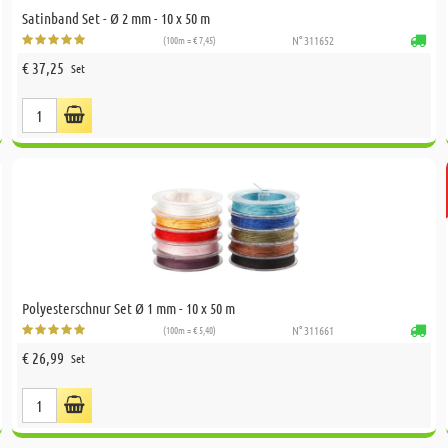
Satinband Set - Ø 2 mm - 10 x 50 m
(100m = € 7,45)
N° 311652
€ 37,25
Set
Polyesterschnur Set Ø 1 mm - 10 x 50 m
(100m = € 5,40)
N° 311661
€ 26,99
Set