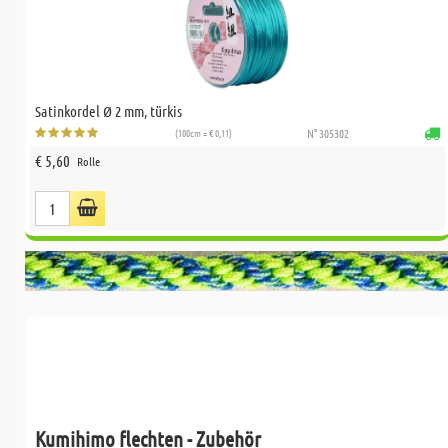
Satinkordel Ø 2 mm, türkis
(100cm = € 0,11)
N° 305302
€ 5,60
Rolle
Kumihimo flechten - Zubehör