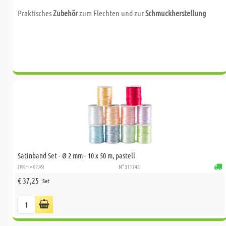
Praktisches
Zubehör
zum Flechten und zur
Schmuckherstellung
Satinband Set - Ø 2 mm - 10 x 50 m, pastell
(100m = € 7,45)
N° 311742
€ 37,25
Set