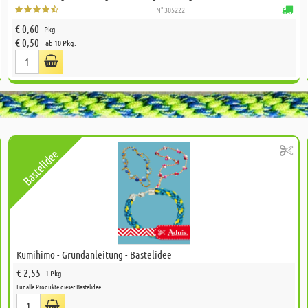
N° 305222
€ 0,60
Pkg.
€ 0,50
ab 10 Pkg.
Bastelidee
Kumihimo - Grundanleitung - Bastelidee
€ 2,55
1 Pkg
Für alle Produkte dieser Bastelidee