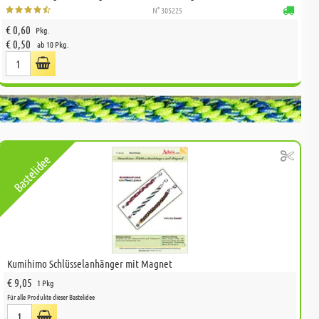
N° 305225
€ 0,60
Pkg.
€ 0,50
ab 10 Pkg.
Bastelidee
Kumihimo Schlüsselanhänger mit Magnet
€ 9,05
1 Pkg
Für alle Produkte dieser Bastelidee