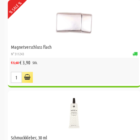
% SALE %
Magnetverschluss flach
N° 311243
€ 3,90
€ 5,60
Stk.
Schmuckkleber, 30 ml