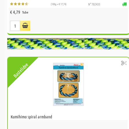
(100g = € 17,74)
N° 702435
€ 4,79
Tube
Bastelidee
Kumihimo spiral armband