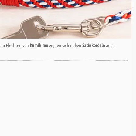
Zum Flechten von
Kumihimo
eignen sich neben
Satinkordeln
auch