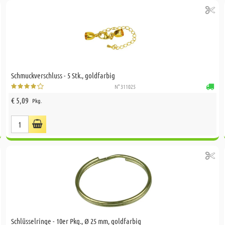
Schmuckverschluss - 5 Stk., goldfarbig
N° 311025
€ 5,09
Pkg.
Schlüsselringe - 10er Pkg., Ø 25 mm, goldfarbig