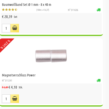
Baumwollband Set Ø 1 mm - 8 x 40 m
(100m = € 6,37)
N° 311636
€ 20,39
Set
% SALE %
Magnetverschluss Power
N° 311241
€ 4,10
€ 5,89
Stk.