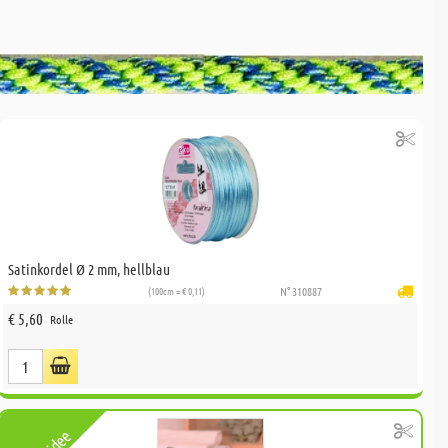
Satinkordel Ø 2 mm, hellblau
(100cm = € 0,11)
N° 310887
€ 5,60
Rolle