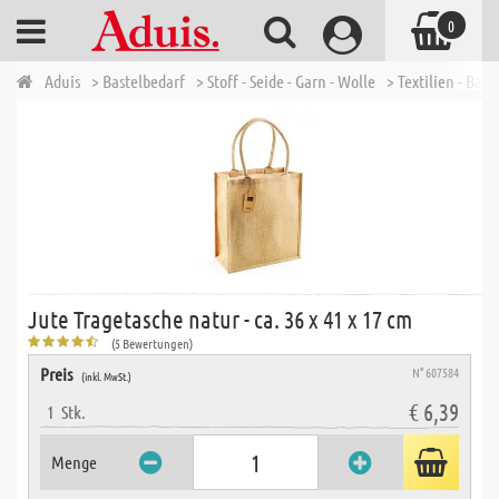
0
Aduis
> Bastelbedarf
> Stoff - Seide - Garn - Wolle
> Textilien - Bau
Jute Tragetasche natur - ca. 36 x 41 x 17 cm
(5 Bewertungen)
Preis
N° 607584
(inkl. MwSt.)
€ 6,39
1
Stk.
Menge