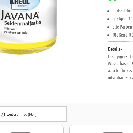
Farbe drin
geeignet f
alle
Farbe
fließend-fl
Details -
Hochpigmentie
Wasserbasis. D
wasch- (linkss
mischbar. Für 
Leinen und Mi
Salz- und Aqu
weitere Infos (PDF)