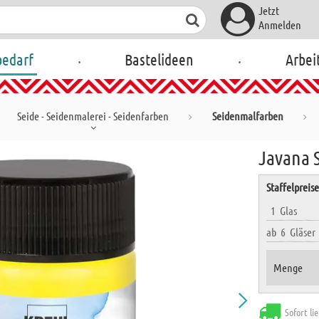
Jetzt
Anmelden
.
.
bedarf
Bastelideen
Arbei
Seide - Seidenmalerei - Seidenfarben
Seidenmalfarben
Javana 
Staffelpreis
1
Glas
ab
6
Gläser
Menge
Sofort li