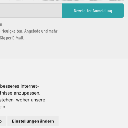
en
ie Neuigkeiten, Angebote und mehr
ig per E-Mail.
WIR BEFINDEN UNS IN
besseres Internet-
rfnisse anzupassen.
Es gibt uns auch in
stehen, woher unsere
ln.
b
Einstellungen ändern