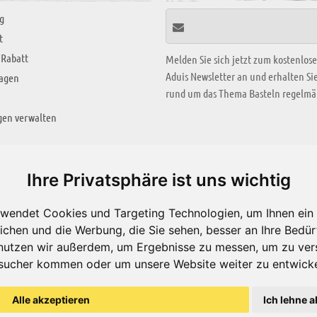
g
t
 Rabatt
Melden Sie sich jetzt zum kostenlos
Aduis Newsletter an und erhalten S
ragen
rund um das Thema Basteln regelmäß
gen verwalten
KREATIV ZONE
Ihre Privatsphäre ist uns wichtig
Aktuelles Video
wendet Cookies und Targeting Technologien, um Ihnen ein 
Alle Videos
ichen und die Werbung, die Sie sehen, besser an Ihre Bedü
Bastelideen
nutzen wir außerdem, um Ergebnisse zu messen, um zu ver
sucher kommen oder um unsere Website weiter zu entwicke
Arbeitsblätter
ärung
Alle akzeptieren
Ich lehne a