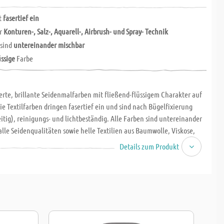
gt
fasertief ein
ür
Konturen-, Salz-, Aquarell-, Airbrush- und Spray- Technik
n
sind
untereinander mischbar
üssige
Farbe
rte, brillante Seidenmalfarben mit fließend-flüssigem Charakter auf
ie Textilfarben dringen fasertief ein und sind nach Bügelfixierung
eitig), reinigungs- und lichtbeständig. Alle Farben sind untereinander
alle Seidenqualitäten sowie helle Textilien aus Baumwolle, Viskose,
schgewebe (bis 20 % Kunstfaseranteil) geeignet. Kann für Konturen-,
Details zum Produkt
arelltechnik, Airbrush und Spray-Technik verwendet werden.