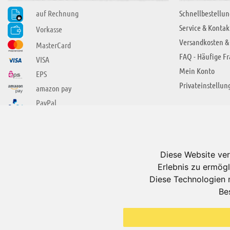
auf Rechnung
Schnellbestellun
Service & Kontak
Vorkasse
Versandkosten &
MasterCard
FAQ - Häufige F
VISA
Mein Konto
EPS
Privateinstellun
amazon pay
PayPal
SIE FINDEN UNS AUCH BEI
ÜBER ADUIS
Wir über uns
Diese Website ver
Jobs
Erlebnis zu ermögl
Impressum
Diese Technologien 
Be
AGB
Datenschutzerkl