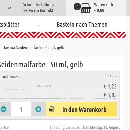
Schnellbestellung
Warenkorb
0
Service & Kontakt
€ 0,00
.
tsblätter
Basteln nach Themen
Javana Seidenmalfarbe - 50 ml, gelb
Seidenmalfarbe - 50 ml, gelb
e
N° 530584
(inkl. MwSt.)
€ 4,25
(100ml = € 8,50)
€ 3,85
In den Warenkorb
eferbar
Lieferung voraussichtlich:
Montag, 10. August