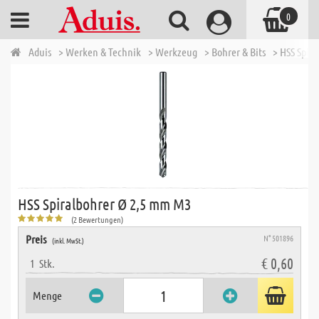
0
Aduis
> Werken & Technik
> Werkzeug
> Bohrer & Bits
> HSS Spir
HSS Spiralbohrer Ø 2,5 mm M3
(2 Bewertungen)
Preis
N° 501896
(inkl. MwSt.)
€ 0,60
1
Stk.
Menge