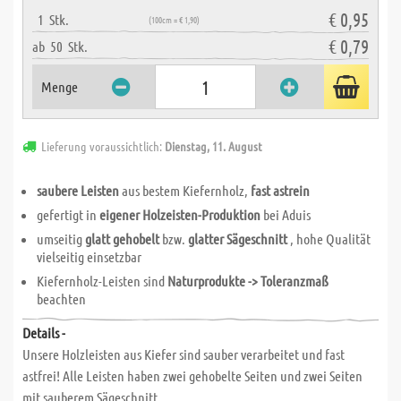
€ 0,95
1
Stk.
(100cm = € 1,90)
€ 0,79
ab
50
Stk.
Menge
Lieferung voraussichtlich:
Dienstag, 11. August
saubere Leisten
aus bestem Kiefernholz,
fast astrein
gefertigt in
eigener Holzeisten-Produktion
bei Aduis
umseitig
glatt gehobelt
bzw.
glatter Sägeschnitt
, hohe Qualität
vielseitig einsetzbar
Kiefernholz-Leisten sind
Naturprodukte -> Toleranzmaß
beachten
Details -
Unsere Holzleisten aus Kiefer sind sauber verarbeitet und fast
astfrei! Alle Leisten haben zwei gehobelte Seiten und zwei Seiten
mit sauberem Sägeschnitt.