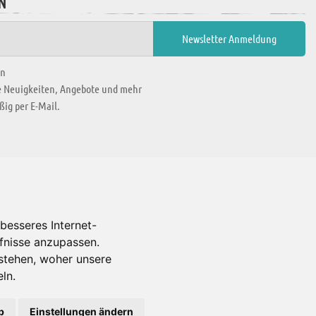
N
en
ie Neuigkeiten, Angebote und mehr
ig per E-Mail.
WIR BEFINDEN UNS IN
besseres Internet-
rfnisse anzupassen.
Es gibt uns auch in
stehen, woher unsere
ln.
b
Einstellungen ändern