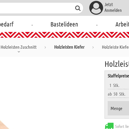
Jetzt
Anmelden
.
.
bedarf
Bastelideen
Arbei
Holzleisten Zuschnitt
Holzleisten Kiefer
Holzleiste Kiefe
Holzleis
Staffelpreis
1
Stk.
ab
50
Stk.
Menge
Sofort li