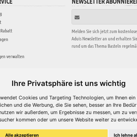
VICE
NEWSLETTER ABONNIERE
g
t
 Rabatt
Melden Sie sich jetzt zum kostenlos
Aduis Newsletter an und erhalten S
ragen
rund um das Thema Basteln regelmäß
gen verwalten
KREATIV ZONE
Ihre Privatsphäre ist uns wichtig
Aktuelles Video
wendet Cookies und Targeting Technologien, um Ihnen ein 
Alle Videos
ichen und die Werbung, die Sie sehen, besser an Ihre Bedü
Bastelideen
nutzen wir außerdem, um Ergebnisse zu messen, um zu ver
sucher kommen oder um unsere Website weiter zu entwicke
Arbeitsblätter
ärung
Alle akzeptieren
Ich lehne a