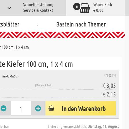
Schnellbestellung
Warenkorb
0
Service & Kontakt
€ 0,00
.
tsblätter
Basteln nach Themen
r 100 cm, 1 x 4 cm
te Kiefer 100 cm, 1 x 4 cm
e
N° 802144
(inkl. MwSt.)
€ 3,05
(100cm = € 3,05)
€ 2,15
In den Warenkorb
eferbar
Lieferung voraussichtlich:
Dienstag, 11. August