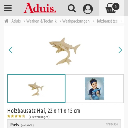
0
Aduis
> Werken & Technik
> Werkpackungen
> Holzbausätze
> Ho
Holzbausatz Hai, 22 x 11 x 15 cm
(3 Bewertungen)
Preis
N° 804334
(inkl. MwSt.)