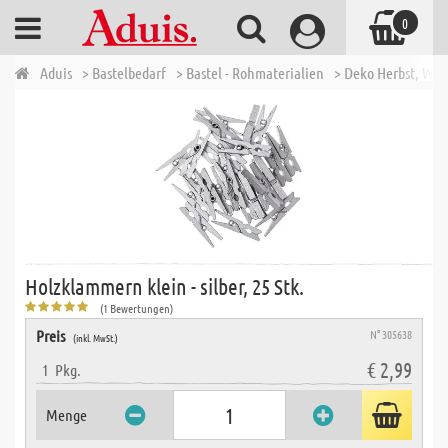
0
Aduis
> Bastelbedarf
> Bastel - Rohmaterialien
> Deko Herbst, Wi
Holzklammern klein - silber, 25 Stk.
(1 Bewertungen)
Preis
N° 305638
(inkl. MwSt.)
€ 2,99
1
Pkg.
Menge