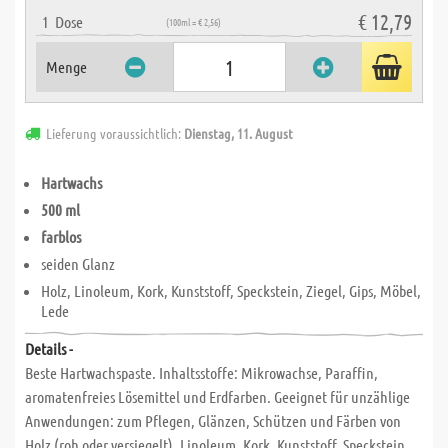
€ 12,79
1
Dose
(100ml = € 2,56)
Menge
Lieferung voraussichtlich:
Dienstag, 11. August
Hartwachs
500 ml
farblos
seiden Glanz
Holz, Linoleum, Kork, Kunststoff, Speckstein, Ziegel, Gips, Möbel,
Lede
Details -
Beste Hartwachspaste. Inhaltsstoffe: Mikrowachse, Paraffin,
aromatenfreies Lösemittel und Erdfarben. Geeignet für unzählige
Anwendungen: zum Pflegen, Glänzen, Schützen und Färben von
Holz (roh oder versiegelt), Linoleum, Kork, Kunststoff, Speckstein,