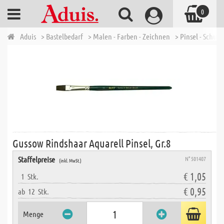
0
Aduis
> Bastelbedarf
> Malen - Farben - Zeichnen
> Pinsel - Schulp
Gussow Rindshaar Aquarell Pinsel, Gr.8
Staffelpreise
N° 501407
(inkl. MwSt.)
€ 1,05
1
Stk.
€ 0,95
ab
12
Stk.
Menge