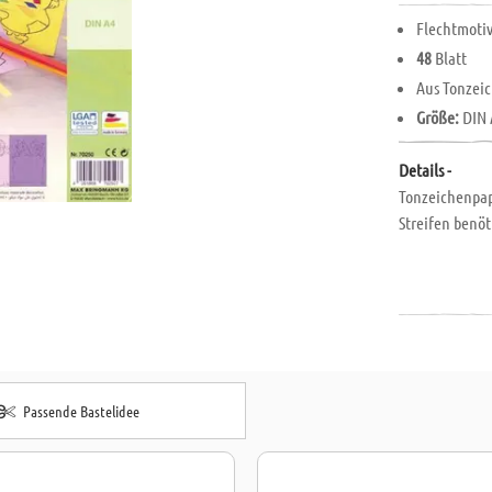
Flechtmoti
48
Blatt
Aus Tonzeic
Größe:
DIN 
Details -
Tonzeichenpap
Streifen benöt
Passende Bastelidee