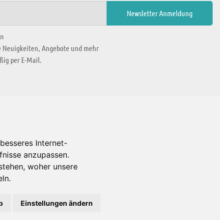
en
ie Neuigkeiten, Angebote und mehr
ig per E-Mail.
WIR BEFINDEN UNS IN
besseres Internet-
rfnisse anzupassen.
Es gibt uns auch in
stehen, woher unsere
ln.
b
Einstellungen ändern