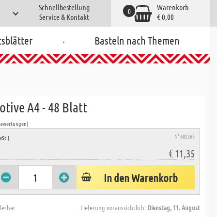
Schnellbestellung
Warenkorb
0
Service & Kontakt
€ 0,00
.
tsblätter
Basteln nach Themen
tive A4 - 48 Blatt
Bewertungen)
N° 602265
wSt.)
€ 11,35
In den Warenkorb
eferbar
Lieferung voraussichtlich:
Dienstag, 11. August