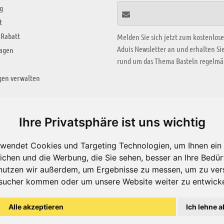
g
t
 Rabatt
Melden Sie sich jetzt zum kostenlos
Aduis Newsletter an und erhalten S
ragen
rund um das Thema Basteln regelmäß
gen verwalten
KREATIV ZONE
Ihre Privatsphäre ist uns wichtig
Aktuelles Video
wendet Cookies und Targeting Technologien, um Ihnen ein 
Alle Videos
ichen und die Werbung, die Sie sehen, besser an Ihre Bedü
Bastelideen
nutzen wir außerdem, um Ergebnisse zu messen, um zu ver
sucher kommen oder um unsere Website weiter zu entwicke
Arbeitsblätter
ärung
Alle akzeptieren
Ich lehne a
© Aduis 1996 - 2026