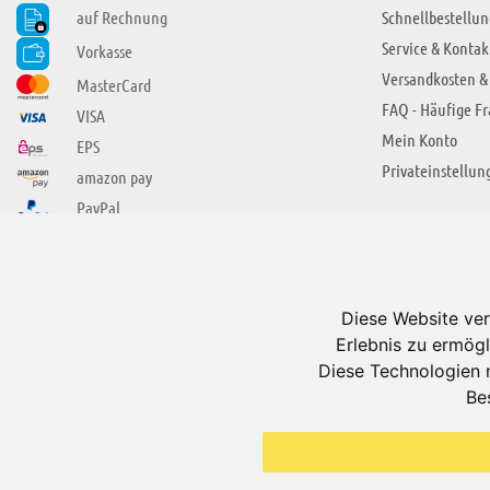
auf Rechnung
Schnellbestellun
Service & Kontak
Vorkasse
Versandkosten &
MasterCard
FAQ - Häufige F
VISA
Mein Konto
EPS
Privateinstellun
amazon pay
PayPal
SIE FINDEN UNS AUCH BEI
ÜBER ADUIS
Wir über uns
Diese Website ver
Jobs
Erlebnis zu ermögl
Impressum
Diese Technologien 
Be
AGB
Datenschutzerkl