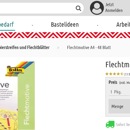
Jetzt
Anmelden
.
.
bedarf
Bastelideen
Arbei
ierstreifen und Flechtblätter
Flechtmotive A4 - 48 Blatt
Flechtmo
(13 
Preis
(inkl. M
1
Pkg.
Menge
Sofort li