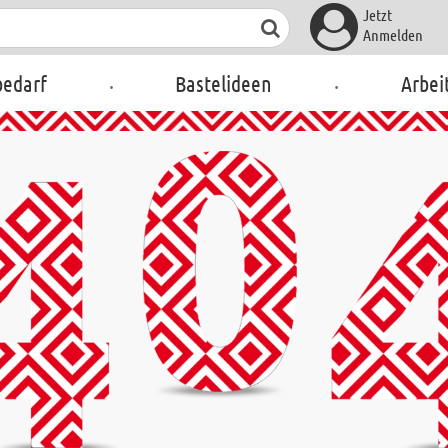
Jetzt
Anmelden
.
.
bedarf
Bastelideen
Arbei