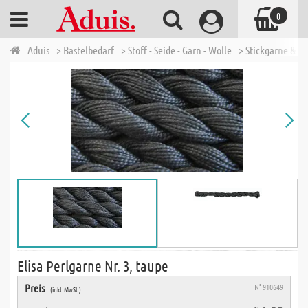
0
Aduis
> Bastelbedarf
> Stoff - Seide - Garn - Wolle
> Stickgarne & N
Elisa Perlgarne Nr. 3, taupe
Preis
N° 910649
(inkl. MwSt.)