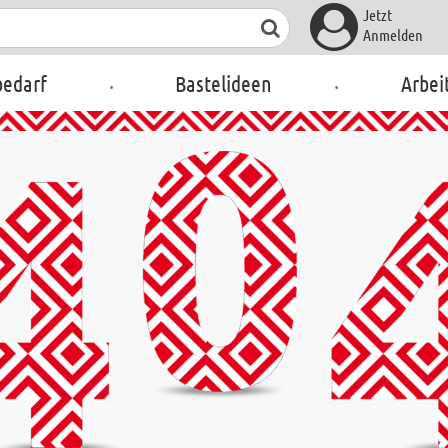
Jetzt
Anmelden
.
.
bedarf
Bastelideen
Arbei