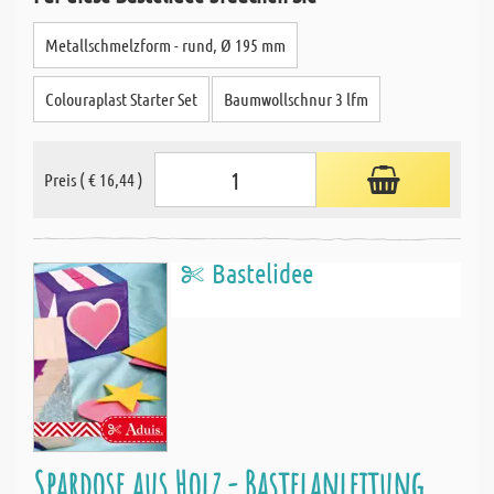
Metallschmelzform - rund, Ø 195 mm
Colouraplast Starter Set
Baumwollschnur 3 lfm
Preis ( € 16,44 )
Bastelidee
Spardose aus Holz - Bastelanleitung