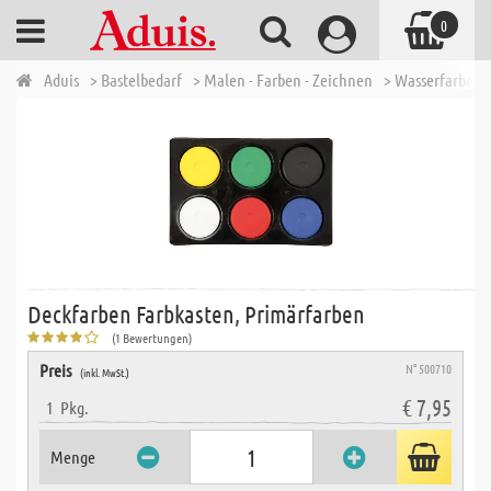
0
Aduis
> Bastelbedarf
> Malen - Farben - Zeichnen
> Wasserfarben -
Deckfarben Farbkasten, Primärfarben
(1 Bewertungen)
Preis
N° 500710
(inkl. MwSt.)
€ 7,95
1
Pkg.
Menge