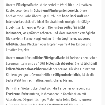
Unsere
Flüssigmalfarbe
ist die perfekte Wahl für alle kreativen
Köpfe, besonders im
Schul- und Kindergartenbereich
. Diese
hochwertige Farbe überzeugt durch ihre
hohe Deckkraft
und
intensive Leuchtkraft
, ideal für strahlende und gleichmäßige
Ergebnisse. Ein großer Vorteil: Die Farben
verlaufen nicht
ineinander
, was präzises Arbeiten und klare Konturen ermöglicht.
Die spezielle Formel sorgt zudem für ein
tropffreies, sauberes
Arbeiten
, ohne Klecksen oder Tropfen – perfekt für Kinder und
kreative Projekte.
Unsere
umweltfreundliche Flüssigmalfarbe
ist frei von chemischen
Lösungsmitteln und zu 100%
biologisch abbaubar
. Sie ist
leicht mit
kaltem Wasser abwaschbar
und daher optimal für den Einsatz mit
Kindern geeignet. Gesundheitlich
völlig unbedenklich
, ist sie die
beste Wahl für nachhaltiges und sicheres Malen.
Dank ihrer Vielseitigkeit lässt sich die Farbe hervorragend als
Fenstermalfarbe
nutzen, insbesondere in Kombination mit
Alleskleber. Ob großflächiges Malen oder feine Details, unsere
Flüssigmalfarbe ist das
ideale Kreativmaterial
für Schule,