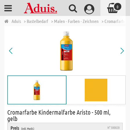
0
Aduis
> Bastelbedarf
> Malen - Farben - Zeichnen
> Cromarfarben
Cromarfarbe Kindermalfarbe Aristo - 500 ml,
gelb
Preis
N° 500820
(inkl. MwSt.)