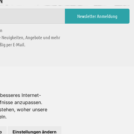
N
en
ie Neuigkeiten, Angebote und mehr
ig per E-Mail.
WIR BEFINDEN UNS IN
besseres Internet-
rfnisse anzupassen.
Es gibt uns auch in
stehen, woher unsere
ln.
b
Einstellungen ändern