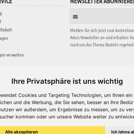
VICE
NEWSLETTER ABONNIERE
g
t
 Rabatt
Melden Sie sich jetzt zum kostenlos
Aduis Newsletter an und erhalten S
ragen
rund um das Thema Basteln regelmäß
gen verwalten
KREATIV ZONE
Ihre Privatsphäre ist uns wichtig
Aktuelles Video
wendet Cookies und Targeting Technologien, um Ihnen ein 
Alle Videos
ichen und die Werbung, die Sie sehen, besser an Ihre Bedü
Bastelideen
nutzen wir außerdem, um Ergebnisse zu messen, um zu ver
sucher kommen oder um unsere Website weiter zu entwicke
Arbeitsblätter
ärung
Alle akzeptieren
Ich lehne a