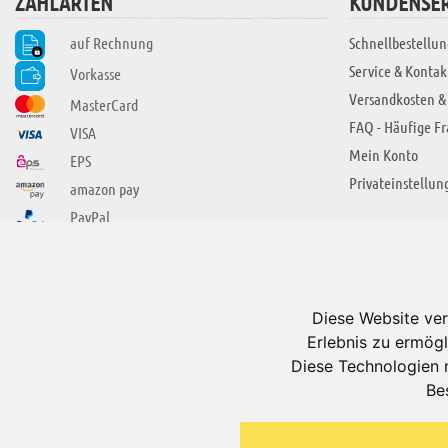
ZAHLARTEN
KUNDENSER
auf Rechnung
Schnellbestellun
Service & Kontak
Vorkasse
Versandkosten &
MasterCard
FAQ - Häufige F
VISA
Mein Konto
EPS
Privateinstellun
amazon pay
PayPal
SIE FINDEN UNS AUCH BEI
ÜBER ADUIS
Wir über uns
Diese Website ver
Jobs
Erlebnis zu ermögl
Impressum
Diese Technologien 
Be
AGB
Datenschutzerkl