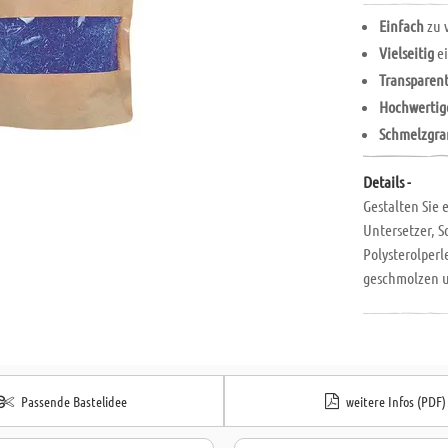
Einfach
zu 
Vielseitig
ei
Transparen
Hochwertig
Schmelzgra
Details -
Gestalten Sie 
Untersetzer, S
Polysterolperl
geschmolzen u
Verarbeitungs
Passende Bastelidee
weitere Infos (PDF)