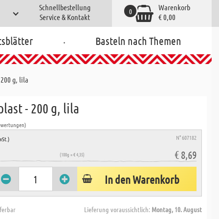
Schnellbestellung
Warenkorb
0
Service & Kontakt
€ 0,00
.
tsblätter
Basteln nach Themen
200 g, lila
last - 200 g, lila
ewertungen)
N° 607182
wSt.)
€ 8,69
(100g = € 4,35)
In den Warenkorb
eferbar
Lieferung voraussichtlich:
Montag, 10. August