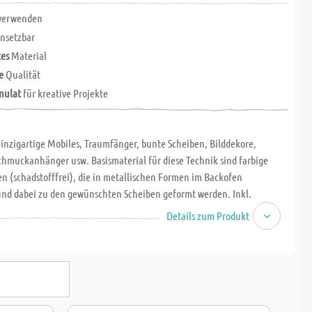
verwenden
nsetzbar
tes
Material
e
Qualität
nulat
für kreative Projekte
einzigartige Mobiles, Traumfänger, bunte Scheiben, Bilddekore,
chmuckanhänger usw. Basismaterial für diese Technik sind farbige
en (schadstofffrei), die in metallischen Formen im Backofen
nd dabei zu den gewünschten Scheiben geformt werden. Inkl.
anleitung!
Details zum Produkt