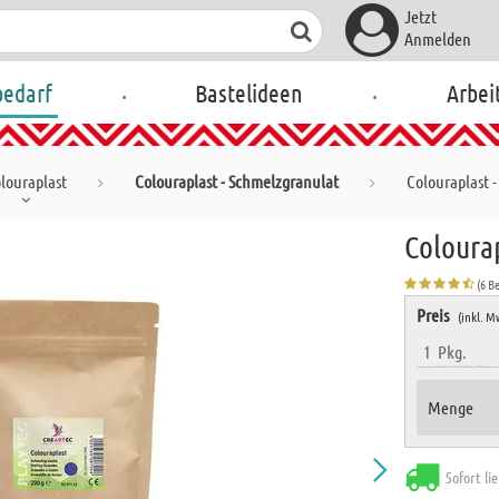
Jetzt
Anmelden
.
.
bedarf
Bastelideen
Arbei
louraplast
Colouraplast - Schmelzgranulat
Colouraplast - 
Colourap
(6 B
Preis
(inkl. M
1
Pkg.
Menge
Sofort li