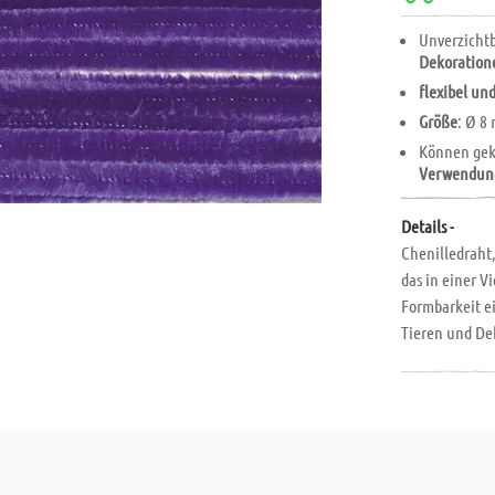
Unverzichtb
Dekoratio
flexibel un
Größe
: Ø 8
Können gekn
Verwendun
Details -
Chenilledraht,
das in einer V
Formbarkeit ei
Tieren und De