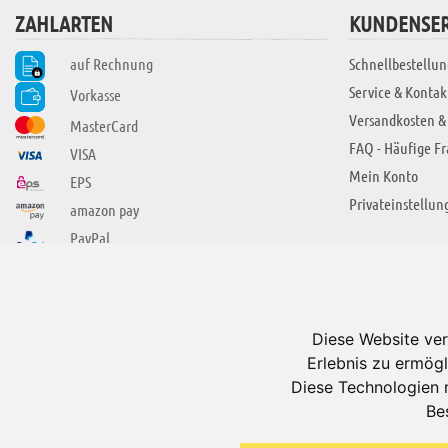
ZAHLARTEN
KUNDENSER
auf Rechnung
Schnellbestellun
Service & Kontak
Vorkasse
Versandkosten &
MasterCard
FAQ - Häufige F
VISA
Mein Konto
EPS
Privateinstellun
amazon pay
PayPal
SIE FINDEN UNS AUCH BEI
ÜBER ADUIS
Wir über uns
Diese Website ver
Jobs
Erlebnis zu ermögl
Impressum
Diese Technologien 
Be
AGB
Datenschutzerkl