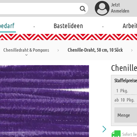
Jetzt
Anmelden
.
.
bedarf
Bastelideen
Arbei
Chenilledraht & Pompons
Chenille-Draht, 50 cm, 10 Sück
Chenille
Staffelpreis
1
Pkg.
ab
10
Pkg.
Menge
Sofort li