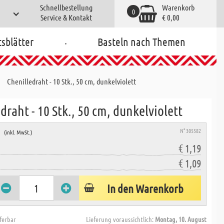
Schnellbestellung
Warenkorb
0
Service & Kontakt
€ 0,00
.
tsblätter
Basteln nach Themen
Chenilledraht - 10 Stk., 50 cm, dunkelviolett
draht - 10 Stk., 50 cm, dunkelviolett
e
N° 305582
(inkl. MwSt.)
€ 1,19
€ 1,09
In den Warenkorb
eferbar
Lieferung voraussichtlich:
Montag, 10. August