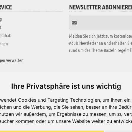
VICE
NEWSLETTER ABONNIERE
g
t
 Rabatt
Melden Sie sich jetzt zum kostenlos
Aduis Newsletter an und erhalten S
ragen
rund um das Thema Basteln regelmäß
gen verwalten
KREATIV ZONE
Ihre Privatsphäre ist uns wichtig
Aktuelles Video
wendet Cookies und Targeting Technologien, um Ihnen ein 
Alle Videos
ichen und die Werbung, die Sie sehen, besser an Ihre Bedü
Bastelideen
nutzen wir außerdem, um Ergebnisse zu messen, um zu ver
sucher kommen oder um unsere Website weiter zu entwicke
Arbeitsblätter
ärung