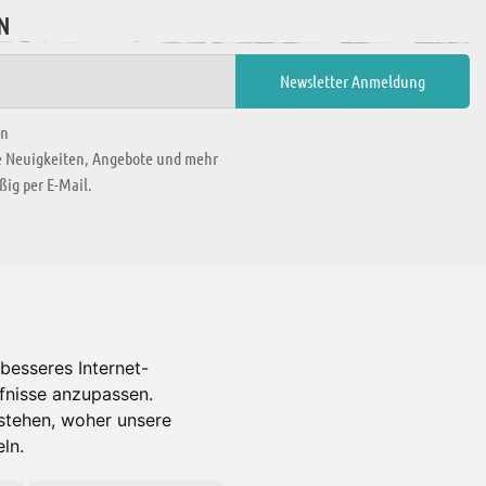
N
en
ie Neuigkeiten, Angebote und mehr
ig per E-Mail.
WIR BEFINDEN UNS IN
besseres Internet-
rfnisse anzupassen.
Es gibt uns auch in
stehen, woher unsere
ln.