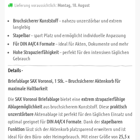
Lieferung voraussichtlich:
Montag, 10. August
Bruchsicherer Kunststoff
– nahezu unzerstörbar und extrem
langlebig
Stapelbar
– spart Platz und ermöglicht individuelle Anpassung
Für DIN A4/C4 Formate
– ideal für Akten, Dokumente und mehr
Hohe Strapazierfähigkeit
– perfekt für den intensiven täglichen
Gebrauch
Details -
Briefablage SAX Voronoi, 1 Stk. – Bruchsicherer Aktenkorb für
maximale Haltbarkeit
Die
SAX Voronoi Briefablage
bietet eine
extrem strapazierfähige
Ablagemöglichkeit
aus bruchsicherem Kunststoff. Diese
praktisch
unzerstörbare
Aktenablage ist perfekt für den täglichen Einsatz und
optimal geeignet für
DIN A4/C4 Formate
. Dank der
stapelbaren
Funktion
lässt sich der Aktenkorb platzsparend erweitern und ist
ideal für den Büro- oder Heimgebrauch. Mit einer Größe von
25,5 x