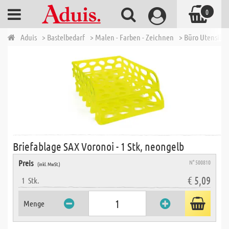
0
Aduis
> Bastelbedarf
> Malen - Farben - Zeichnen
> Büro Utensilie
Briefablage SAX Voronoi - 1 Stk, neongelb
Preis
N° 500810
(inkl. MwSt.)
€ 5,09
1
Stk.
Menge