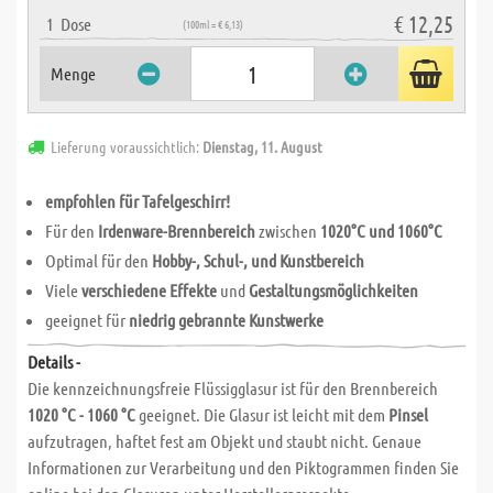
€ 12,25
1
Dose
(100ml = € 6,13)
Menge
Lieferung voraussichtlich:
Dienstag, 11. August
empfohlen für Tafelgeschirr!
Für den
Irdenware-Brennbereich
zwischen
1020°C und 1060°C
Optimal für den
Hobby-, Schul-, und Kunstbereich
Viele
verschiedene Effekte
und
Gestaltungsmöglichkeiten
geeignet für
niedrig gebrannte Kunstwerke
Details -
Die kennzeichnungsfreie Flüssigglasur ist für den Brennbereich
1020 °C - 1060 °C
geeignet. Die Glasur ist leicht mit dem
Pinsel
aufzutragen, haftet fest am Objekt und staubt nicht. Genaue
Informationen zur Verarbeitung und den Piktogrammen finden Sie