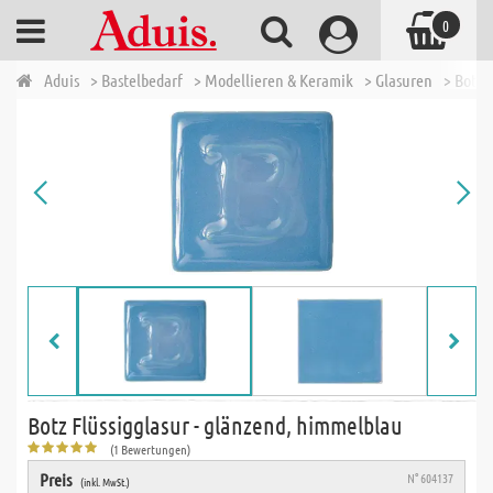
0
Aduis
> Bastelbedarf
> Modellieren & Keramik
> Glasuren
> Botz 
Botz Flüssigglasur - glänzend, himmelblau
(1 Bewertungen)
Preis
N° 604137
(inkl. MwSt.)