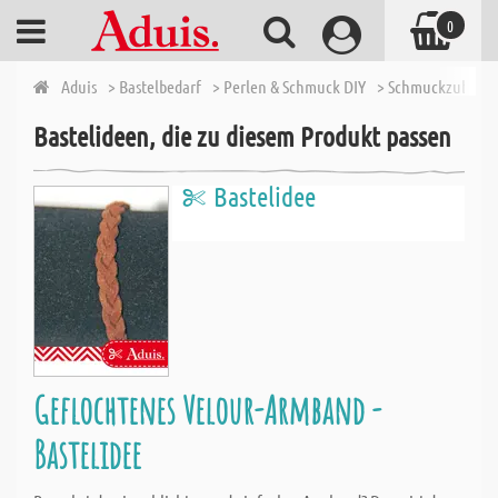
0
Aduis
> Bastelbedarf
> Perlen & Schmuck DIY
> Schmuckzubehö
Bastelideen, die zu diesem Produkt passen
Bastelidee
Geflochtenes Velour-Armband -
Bastelidee