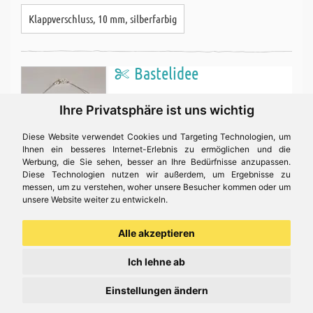
Klappverschluss, 10 mm, silberfarbig
Bastelidee
Ihre Privatsphäre ist uns wichtig
Diese Website verwendet Cookies und Targeting Technologien, um
Ihnen ein besseres Internet-Erlebnis zu ermöglichen und die
Werbung, die Sie sehen, besser an Ihre Bedürfnisse anzupassen.
Diese Technologien nutzen wir außerdem, um Ergebnisse zu
messen, um zu verstehen, woher unsere Besucher kommen oder um
Deluxe Halskette -
unsere Website weiter zu entwickeln.
Alle akzeptieren
Diese coole Kette passt zu jedem Outfit und kann mit
verschiedensten Perlen gebastelt werden. Los geht`s mit dem
Ich lehne ab
Bastelspaß!!
Einstellungen ändern
Für diese Bastelidee brauchen Sie