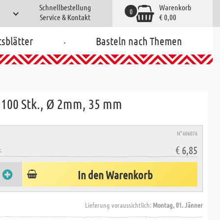
Schnellbestellung
Warenkorb
0
Service & Kontakt
€ 0,00
.
tsblätter
Basteln nach Themen
- 100 Stk., Ø 2mm, 35 mm
N° 606076
€ 6,85
.
In den Warenkorb
Lieferung voraussichtlich:
Montag, 01. Jänner