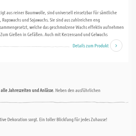
t aus reiner Baumwolle, sind universell einsetzbar für sämtliche
 Rapswachs und Sojawachs. Sie sind aus zahlreichen eng
sammengesetzt, welche das geschmolzene Wachs effektiv aufnehmen
n. Zum Gießen in Gefäßen. Auch mit Kerzensand und Gelwachs
 für Kerzendurchmesser bis max. 45 mm.
Details zum Produkt
r
alle Jahreszeiten und Anlässe
. Neben den ausführlichen
ve Dekoration sorgt. Ein toller Blickfang für jedes Zuhause!