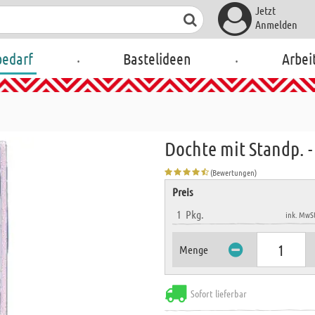
Jetzt
Anmelden
.
.
bedarf
Bastelideen
Arbei
Dochte mit Standp. 
(Bewertungen)
Preis
1
Pkg.
ink. MwSt
Menge
Sofort lieferbar