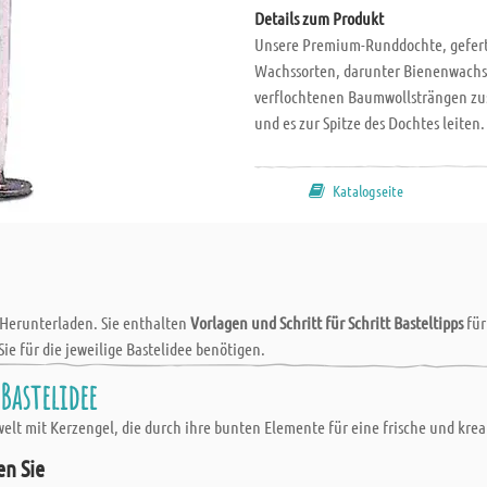
Details zum Produkt
Unsere Premium-Runddochte, gefertig
Wachssorten, darunter Bienenwachs,
verflochtenen Baumwollsträngen zu
und es zur Spitze des Dochtes leite
verwendbar. 100 Stk./Pkg., Ø 2 mm,
Katalogseite
 Herunterladen. Sie enthalten
Vorlagen und Schritt für Schritt Basteltipps
fü
Sie für die jeweilige Bastelidee benötigen.
Bastelidee
lt mit Kerzengel, die durch ihre bunten Elemente für eine frische und kreati
en Sie