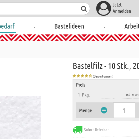
Jetzt
Anmelden
.
.
bedarf
Bastelideen
Arbei
Bastelfilz - 10 Stk., 
(Bewertungen)
Preis
1
Pkg.
ink. MwSt
Menge
Sofort lieferbar