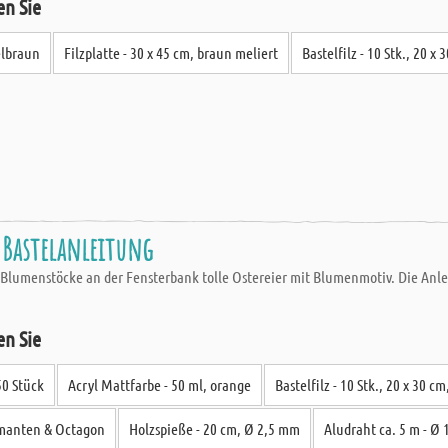
en Sie
elbraun
Filzplatte - 30 x 45 cm, braun meliert
Bastelfilz - 10 Stk., 20 x
 Bastelanleitung
 Blumenstöcke an der Fensterbank tolle Ostereier mit Blumenmotiv. Die Anlei
en Sie
50 Stück
Acryl Mattfarbe - 50 ml, orange
Bastelfilz - 10 Stk., 20 x 30 
amanten & Octagon
Holzspieße - 20 cm, Ø 2,5 mm
Aludraht ca. 5 m - Ø 