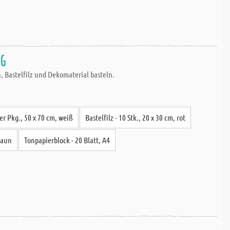
ng
 Bastelfilz und Dekomaterial basteln.
er Pkg., 50 x 70 cm, weiß
Bastelfilz - 10 Stk., 20 x 30 cm, rot
braun
Tonpapierblock - 20 Blatt, A4