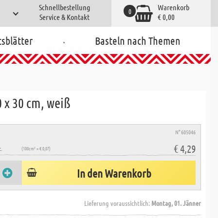
Schnellbestellung
Warenkorb
0
Service & Kontakt
€ 0,00
.
tsblätter
Basteln nach Themen
20 x 30 cm, weiß
N° 605046
€ 4,29
.
(100cm² = € 0,07)
In den Warenkorb
Lieferung voraussichtlich:
Montag, 01. Jänner