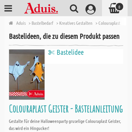
0
Aduis
> Bastelbedarf
> Kreatives Gestalten
> Colouraplast
> Co
Bastelideen, die zu diesem Produkt passen
Bastelidee
Colouraplast Geister - Bastelanleitung
Gestalte für deine Halloweenparty gruselige Colouraplast Geister,
das wird ein Hingucker!