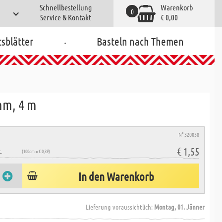
Schnellbestellung
Warenkorb
0
Service & Kontakt
€ 0,00
.
tsblätter
Basteln nach Themen
mm, 4 m
N° 320058
€ 1,55
.
(100cm = € 0,39)
In den Warenkorb
Lieferung voraussichtlich:
Montag, 01. Jänner