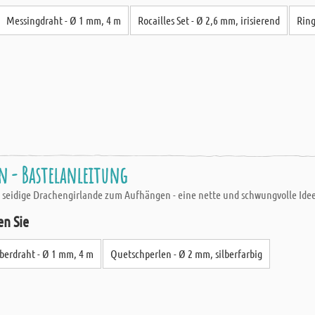
Messingdraht - Ø 1 mm, 4 m
Rocailles Set - Ø 2,6 mm, irisierend
Ring
on - Bastelanleitung
 seidige Drachengirlande zum Aufhängen - eine nette und schwungvolle Idee
en Sie
lberdraht - Ø 1 mm, 4 m
Quetschperlen - Ø 2 mm, silberfarbig