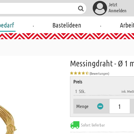
Jetzt
Anmelden
.
.
bedarf
Bastelideen
Arbei
Messingdraht - Ø 1 
(Bewertungen)
Preis
1
Stk.
ink. MwSt
Menge
Sofort lieferbar