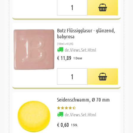
Botz Flüssigglasur - glänzend,
babyrosa
(100ml = € 5,95)
de.Views.Set.Html
€ 11,89
1 Dose
Seidenschwamm, Ø 70 mm
de.Views.Set.Html
€ 0,60
1 Stk.