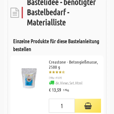
Bastelidee - benötigter
Bastelbedarf -
Materialliste
Einzelne Produkte für diese Bastelanleitung
bestellen
Creastone - Betongießmasse,
2500 g
(100g = € 0,54)
de.Views.Set.Html
€ 13,59
1 Pkg.