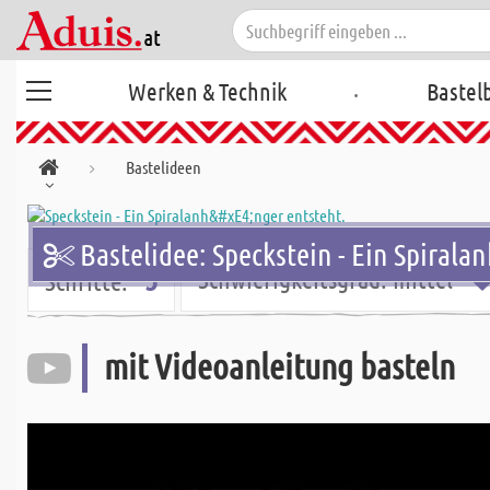
.
Werken & Technik
Bastel
Bastelideen
Bastelidee: Speckstein - Ein Spirala
5
Schwierigkeitsgrad:
mittel
Schritte:
mit Videoanleitung basteln