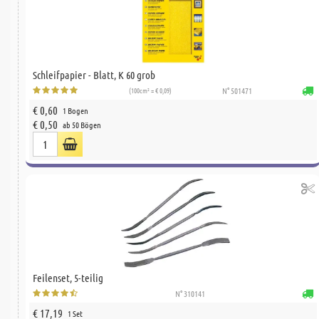
Schleifpapier - Blatt, K 60 grob
(100cm² = € 0,09)
N° 501471
€ 0,60
1 Bogen
€ 0,50
ab 50 Bögen
Feilenset, 5-teilig
N° 310141
€ 17,19
1 Set