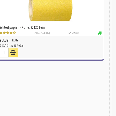
Schleifpapier - Rolle, K 120 fein
(100cm² = € 0,07)
N° 501060
€ 3,39
1 Rolle
€ 3,10
ab 10 Rollen