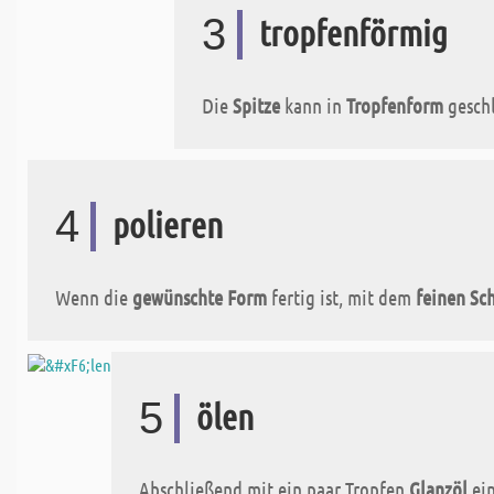
3
tropfenförmig
Die
Spitze
kann in
Tropfenform
geschl
4
polieren
Wenn die
gewünschte Form
fertig ist, mit dem
feinen Sc
5
ölen
Abschließend mit ein paar Tropfen
Glanzöl
ein