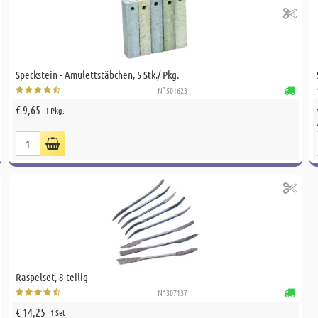
Speckstein - Amulettstäbchen, 5 Stk./ Pkg.
N° 501623
€ 9,65
1 Pkg.
Raspelset, 8-teilig
N° 307137
€ 14,25
1 Set