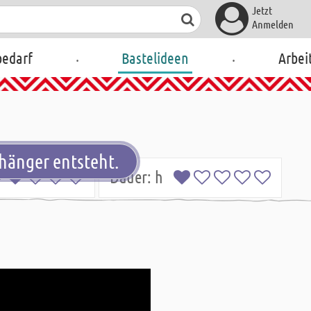
Jetzt
Anmelden
.
.
bedarf
Bastelideen
Arbei
nhänger entsteht.
Dauer:
h