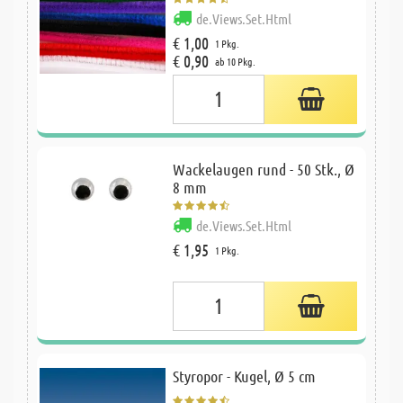
de.Views.Set.Html
€ 1,00
1 Pkg.
€ 0,90
ab 10 Pkg.
Wackelaugen rund - 50 Stk., Ø
8 mm
de.Views.Set.Html
€ 1,95
1 Pkg.
Styropor - Kugel, Ø 5 cm