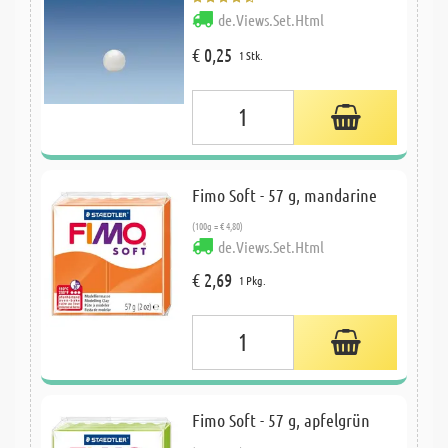
de.Views.Set.Html
€ 0,25
1 Stk.
Fimo Soft - 57 g, mandarine
(100g = € 4,80)
de.Views.Set.Html
€ 2,69
1 Pkg.
Fimo Soft - 57 g, apfelgrün