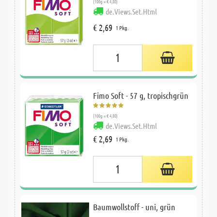
(100g = € 4,80)
de.Views.Set.Html
€ 2,69
1 Pkg.
Fimo Soft - 57 g, tropischgrün
(100g = € 4,80)
de.Views.Set.Html
€ 2,69
1 Pkg.
Baumwollstoff - uni, grün