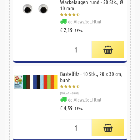
Wackelaugen rund - 50 Stk., Ø
10 mm
de.Views.Set.Html
€ 2,19
1 Pkg.
Bastelfilz - 10 Stk., 20 x 30 cm,
bunt
(100cm² = € 0,08)
de.Views.Set.Html
€ 4,59
1 Pkg.