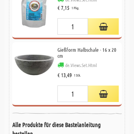
€ 7,15
1 Pkg.
Gießform Halbschale - 16 x 20
cm
de.Views.Set.Html
€ 13,49
1 Stk.
Alle Produkte für diese Bastelanleitung
bestellen