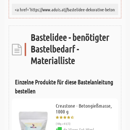
Bastelidee - benötigter
Bastelbedarf -
Materialliste
Einzelne Produkte für diese Bastelanleitung
bestellen
Creastone - Betongießmasse,
1000 g
(100g = € 0,72)
de.Views.Set.Html