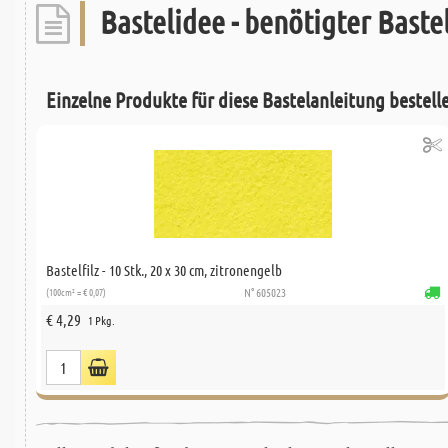
Bastelidee - benötigter Bastel
Einzelne Produkte für diese Bastelanleitung bestell
Bastelfilz - 10 Stk., 20 x 30 cm, zitronengelb
(100cm² = € 0,07)
N° 605023
€ 4,29
1 Pkg.