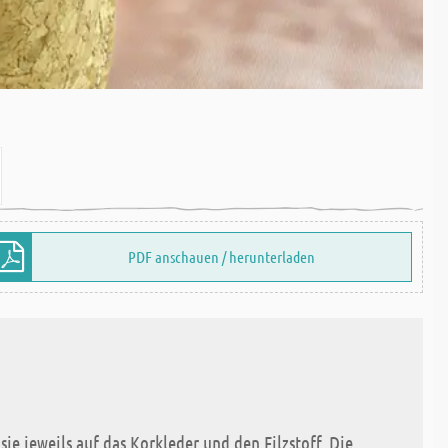
PDF anschauen / herunterladen
ie jeweils auf das Korkleder und den Filzstoff. Die