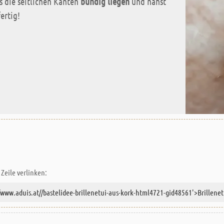
s die seitlichen Kanten
bündig liegen
und nähst
ertig!
Zeile verlinken: