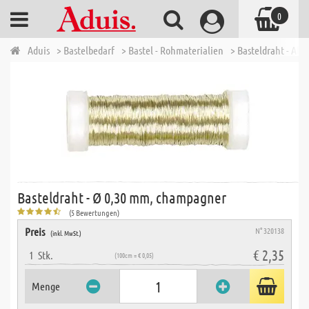
0
Aduis
> Bastelbedarf
> Bastel - Rohmaterialien
> Basteldraht - Alu
Basteldraht - Ø 0,30 mm, champagner
(5 Bewertungen)
Preis
N° 320138
(inkl. MwSt.)
€ 2,35
1
Stk.
(100cm = € 0,05)
Menge