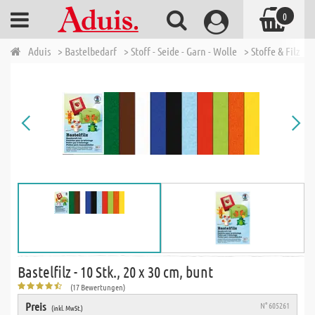
0
Aduis
> Bastelbedarf
> Stoff - Seide - Garn - Wolle
> Stoffe & Filz
> 
Bastelfilz - 10 Stk., 20 x 30 cm, bunt
(17 Bewertungen)
Preis
N° 605261
(inkl. MwSt.)