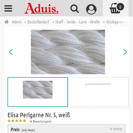
0
Aduis
> Bastelbedarf
> Stoff - Seide - Garn - Wolle
> Stickgarne & N
Elisa Perlgarne Nr. 5, weiß
(4 Bewertungen)
Preis
N° 910192
(inkl. MwSt.)