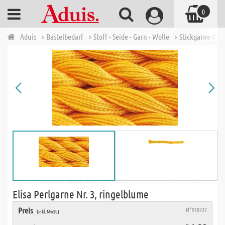
0
Aduis
> Bastelbedarf
> Stoff - Seide - Garn - Wolle
> Stickgarne & N
Elisa Perlgarne Nr. 3, ringelblume
Preis
N° 910737
(inkl. MwSt.)