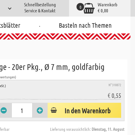
Schnellbestellung
Warenkorb
0
Service & Kontakt
€ 0,00
.
tsblätter
Basteln nach Themen
ge - 20er Pkg., Ø 7 mm, goldfarbig
ewertungen)
N° 310872
wSt.)
€ 0,55
In den Warenkorb
eferbar
Lieferung voraussichtlich:
Dienstag, 11. August