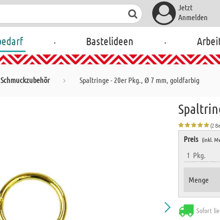
Jetzt
Anmelden
.
.
bedarf
Bastelideen
Arbei
Schmuckzubehör
Spaltringe - 20er Pkg., Ø 7 mm, goldfarbig
Spaltrin
(2 B
Preis
(inkl. M
1
Pkg.
Menge
Sofort li