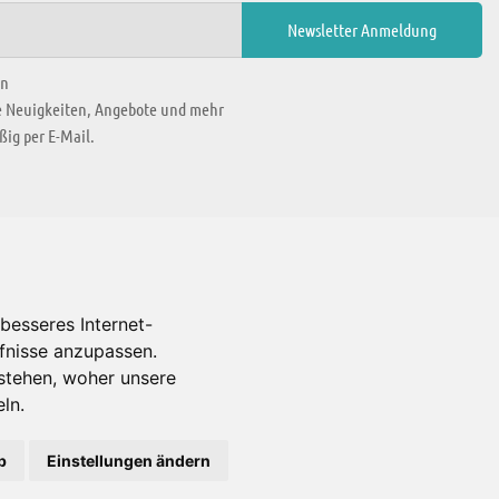
en
ie Neuigkeiten, Angebote und mehr
ig per E-Mail.
WIR BEFINDEN UNS IN
besseres Internet-
rfnisse anzupassen.
Es gibt uns auch in
stehen, woher unsere
ln.
b
Einstellungen ändern