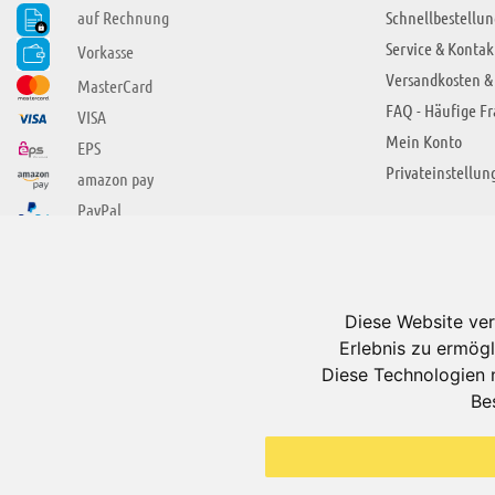
auf Rechnung
Schnellbestellun
Service & Kontak
Vorkasse
Versandkosten &
MasterCard
FAQ - Häufige F
VISA
Mein Konto
EPS
Privateinstellun
amazon pay
PayPal
SIE FINDEN UNS AUCH BEI
ÜBER ADUIS
Wir über uns
Diese Website ver
Jobs
Erlebnis zu ermögl
Impressum
Diese Technologien 
Be
AGB
Datenschutzerkl