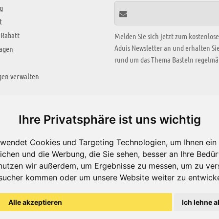
g
t
 Rabatt
Melden Sie sich jetzt zum kostenlos
Aduis Newsletter an und erhalten S
ragen
rund um das Thema Basteln regelmäß
gen verwalten
KREATIV ZONE
Ihre Privatsphäre ist uns wichtig
Aktuelles Video
wendet Cookies und Targeting Technologien, um Ihnen ein 
Alle Videos
ichen und die Werbung, die Sie sehen, besser an Ihre Bedü
Bastelideen
nutzen wir außerdem, um Ergebnisse zu messen, um zu ver
sucher kommen oder um unsere Website weiter zu entwicke
Arbeitsblätter
ärung
Alle akzeptieren
Ich lehne a
© Aduis 1996 - 2026