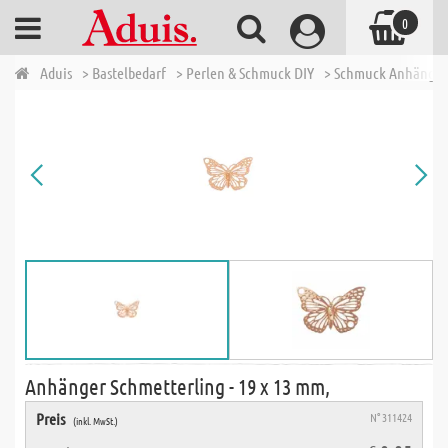
0
Aduis
> Bastelbedarf
> Perlen & Schmuck DIY
> Schmuck Anhänger
Anhänger Schmetterling - 19 x 13 mm,
Preis
N° 311424
(inkl. MwSt.)