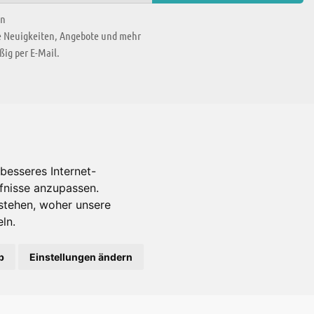
en
ie Neuigkeiten, Angebote und mehr
ig per E-Mail.
WIR BEFINDEN UNS IN
besseres Internet-
rfnisse anzupassen.
Es gibt uns auch in
stehen, woher unsere
ln.
b
Einstellungen ändern