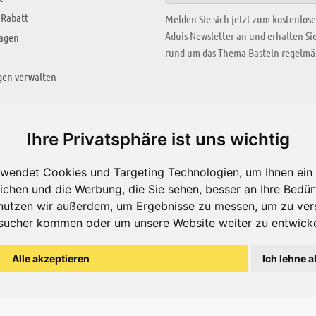
 Rabatt
Melden Sie sich jetzt zum kostenlos
Aduis Newsletter an und erhalten S
ragen
rund um das Thema Basteln regelmäß
gen verwalten
KREATIV ZONE
Ihre Privatsphäre ist uns wichtig
Aktuelles Video
wendet Cookies und Targeting Technologien, um Ihnen ein 
Alle Videos
ichen und die Werbung, die Sie sehen, besser an Ihre Bedü
Bastelideen
nutzen wir außerdem, um Ergebnisse zu messen, um zu ver
sucher kommen oder um unsere Website weiter zu entwicke
Arbeitsblätter
ärung
Alle akzeptieren
Ich lehne a
© Aduis 1996 - 2026