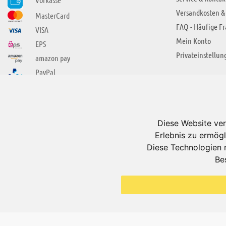
Versandkosten &
MasterCard
FAQ - Häufige F
VISA
Mein Konto
EPS
Privateinstellun
amazon pay
PayPal
SIE FINDEN UNS AUCH BEI
ÜBER ADUIS
Wir über uns
Diese Website ver
Jobs
Erlebnis zu ermögl
Impressum
Diese Technologien 
Be
AGB
Datenschutzerkl