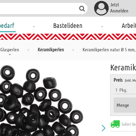
Jetzt
Anmelden
.
.
bedarf
Bastelideen
Arbei
Glasperlen
Keramikperlen
Keramikperlen natur Ø 5 mm,
Keramik
Preis
(inkl. M
1
Pkg.
Menge
Sofort li