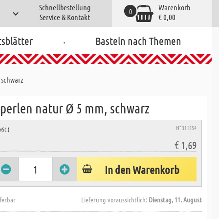
Schnellbestellung
Warenkorb
0
Service & Kontakt
€ 0,00
.
tsblätter
Basteln nach Themen
 schwarz
perlen natur Ø 5 mm, schwarz
N° 311554
wSt.)
€ 1,69
In den Warenkorb
eferbar
Lieferung voraussichtlich:
Dienstag, 11. August