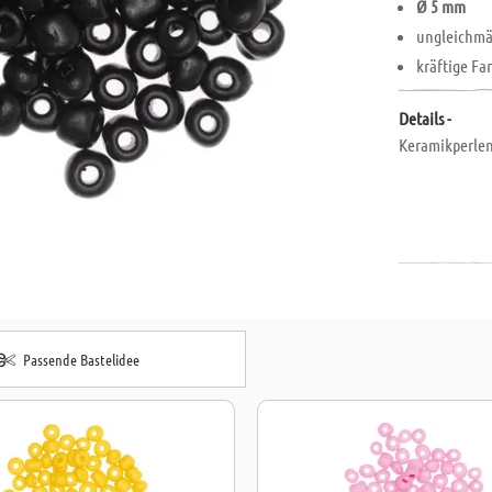
Ø 5 mm
ungleichmä
kräftige Fa
Details -
Keramikperlen
Passende Bastelidee