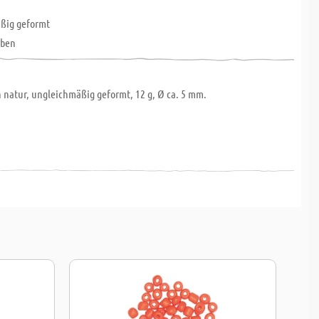
ßig geformt
rben
 natur, ungleichmäßig geformt, 12 g, Ø ca. 5 mm.