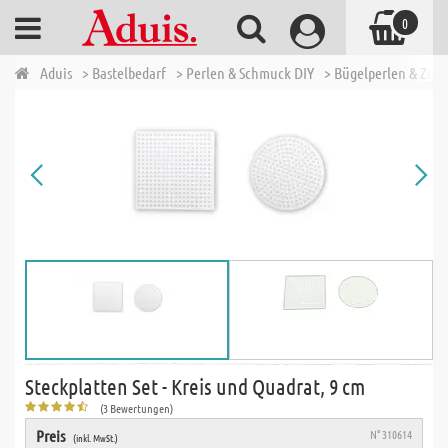
0
Aduis
> Bastelbedarf
> Perlen & Schmuck DIY
> Bügelperlen & Zub
Steckplatten Set - Kreis und Quadrat, 9 cm
(3 Bewertungen)
Preis
N° 310614
(inkl. MwSt.)