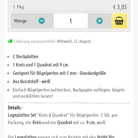
€ 3,05
1
Pkg.
Menge
Lieferung voraussichtlich:
Mittwoch, 12. August
2 Steckplatten
1 Kreis und 1 Quadrat mit 9 cm
Geeignet für Bügelperlen mit 5 mm - Standardgröße
Aus Kunststoff - weiß
Einfach Bügelperlen aufstecken, Backpapier auflegen, bügeln
und auskühlen lassen!
Details -
Legeplatten Set
"Kreis & Quadrat" für Bügelperlen. 2 Stk. pro
Packung, ein
Kreis
und ein
Quadrat
mit ca.
9 cm
, weiß.
Die
Legeplatten
eignen sich zum Basteln mit den
Nabbi Bio