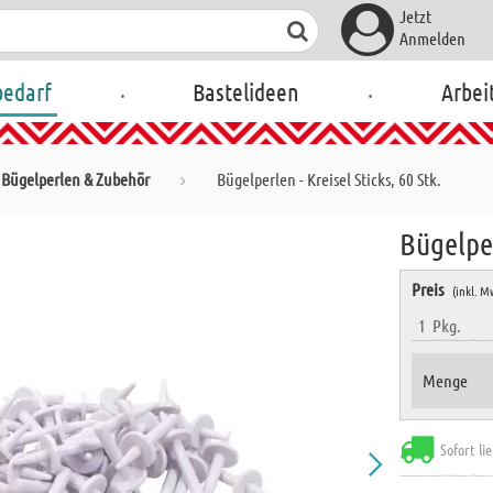
Jetzt
Anmelden
.
.
bedarf
Bastelideen
Arbei
Bügelperlen & Zubehör
Bügelperlen - Kreisel Sticks, 60 Stk.
Bügelper
Preis
(inkl. M
1
Pkg.
Menge
Sofort li