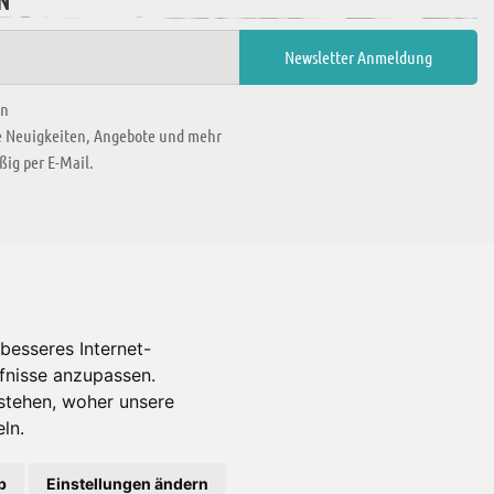
N
en
ie Neuigkeiten, Angebote und mehr
ig per E-Mail.
WIR BEFINDEN UNS IN
besseres Internet-
rfnisse anzupassen.
Es gibt uns auch in
stehen, woher unsere
ln.
b
Einstellungen ändern