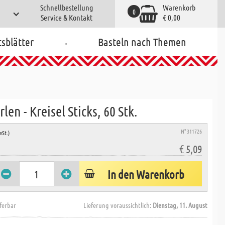
Schnellbestellung
Warenkorb
0
Service & Kontakt
€ 0,00
.
tsblätter
Basteln nach Themen
len - Kreisel Sticks, 60 Stk.
N° 311726
wSt.)
€ 5,09
In den Warenkorb
eferbar
Lieferung voraussichtlich:
Dienstag, 11. August