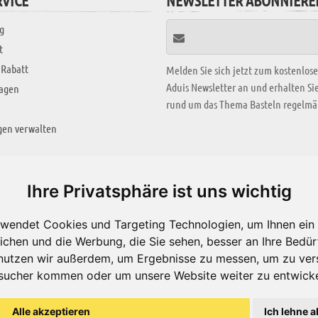
VICE
NEWSLETTER ABONNIERE
g
t
 Rabatt
Melden Sie sich jetzt zum kostenlos
Aduis Newsletter an und erhalten S
ragen
rund um das Thema Basteln regelmäß
gen verwalten
KREATIV ZONE
Ihre Privatsphäre ist uns wichtig
Aktuelles Video
wendet Cookies und Targeting Technologien, um Ihnen ein 
Alle Videos
ichen und die Werbung, die Sie sehen, besser an Ihre Bedü
Bastelideen
nutzen wir außerdem, um Ergebnisse zu messen, um zu ver
sucher kommen oder um unsere Website weiter zu entwicke
Arbeitsblätter
ärung
Alle akzeptieren
Ich lehne a