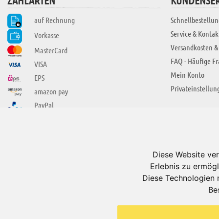
ZAHLARTEN
KUNDENSER
auf Rechnung
Schnellbestellun
Service & Kontak
Vorkasse
Versandkosten &
MasterCard
FAQ - Häufige F
VISA
Mein Konto
EPS
Privateinstellun
amazon pay
PayPal
SIE FINDEN UNS AUCH BEI
ÜBER ADUIS
Wir über uns
Diese Website ver
Jobs
Erlebnis zu ermögl
Impressum
Diese Technologien 
Be
AGB
Datenschutzerkl