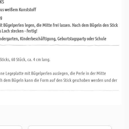
CKS
aus weißem Kunststoff
ng
t Bügelperlen legen, die Mitte frei lassen. Nach dem Bügeln den Stick
 Loch stecken - fertig!
indergarten, Kinderbeschäftigung, Geburtstagsparty oder Schule
Sticks, 60 Stück, ca. 4 cm lang.
e Legeplatte mit Bügelperlen auslegen, die Perle in der Mitte
ach dem Bügeln kann die Form auf den Stick geschoben werden und der
nn losgehen! Welcher Kreisel dreht sich am längsten? Viel Spaß!