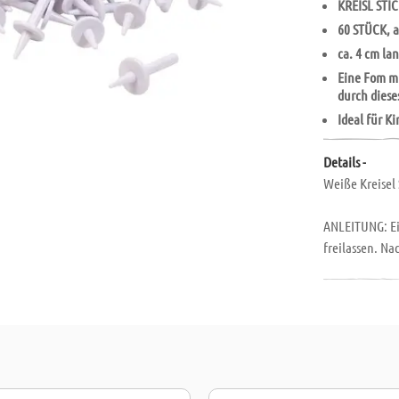
KREISL STI
60 STÜCK, 
ca. 4 cm la
Eine Fom mi
durch dieses
Ideal für K
Details -
Weiße Kreisel 
ANLEITUNG: Ein
freilassen. N
Kreiselspaß ka