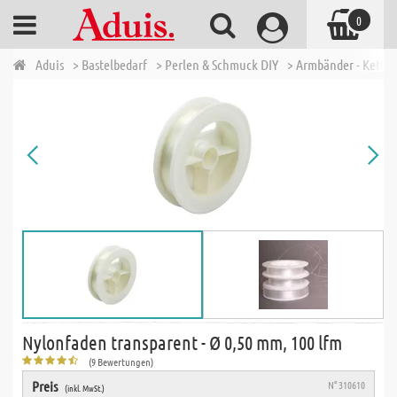
0
Aduis
> Bastelbedarf
> Perlen & Schmuck DIY
> Armbänder - Ketten
Nylonfaden transparent - Ø 0,50 mm, 100 lfm
(9 Bewertungen)
Preis
N° 310610
(inkl. MwSt.)