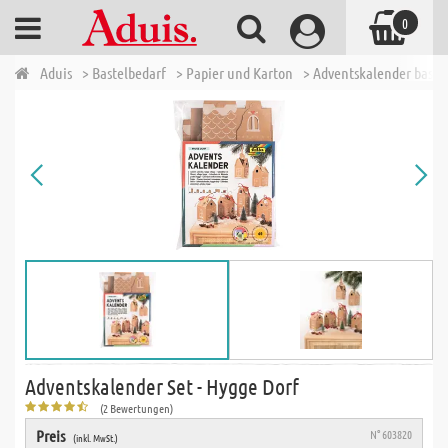
0
Aduis
> Bastelbedarf
> Papier und Karton
> Adventskalender baste
Adventskalender Set - Hygge Dorf
(2 Bewertungen)
Preis
N° 603820
(inkl. MwSt.)