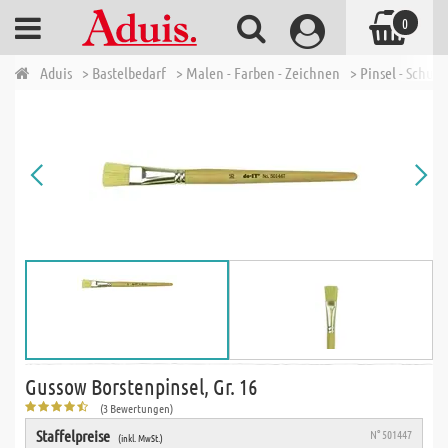
0
Aduis
> Bastelbedarf
> Malen - Farben - Zeichnen
> Pinsel - Schulp
Gussow Borstenpinsel, Gr. 16
(3 Bewertungen)
Staffelpreise
N° 501447
(inkl. MwSt.)